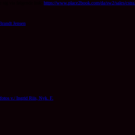
e sig via følgende link:
https://www.place2book.com/da/sw2/sales/cstr
Brandt Jensen
.
tos v./ Ingrid Riis, Nyk. F.