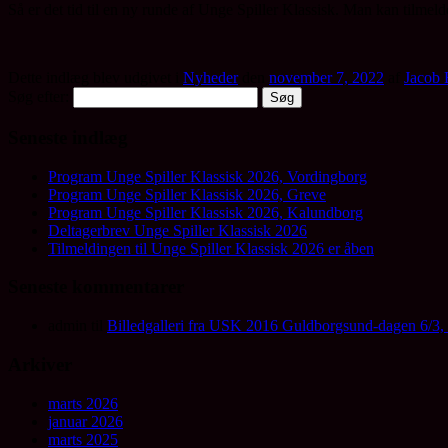
Så er det tid til en ny runde af Unge Spiller Klassisk. Man kan tilmeld
Dette indlæg blev udgivet i
Nyheder
den
november 7, 2022
af
Jacob 
Søg efter:
Seneste indlæg
Program Unge Spiller Klassisk 2026, Vordingborg
Program Unge Spiller Klassisk 2026, Greve
Program Unge Spiller Klassisk 2026, Kalundborg
Deltagerbrev Unge Spiller Klassisk 2026
Tilmeldingen til Unge Spiller Klassisk 2026 er åben
Seneste kommentarer
admin
til
Billedgalleri fra USK 2016 Guldborgsund-dagen 6/3, fo
Arkiver
marts 2026
januar 2026
marts 2025