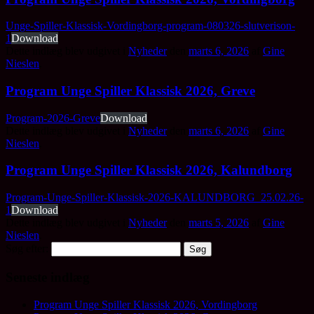
Unge-Spiller-Klassisk-Vordingborg-program-080326-slutverison-
1
Download
Dette indlæg blev udgivet i
Nyheder
den
marts 6, 2026
af
Gine
Nieslen
.
Program Unge Spiller Klassisk 2026, Greve
Program-2026-Greve
Download
Dette indlæg blev udgivet i
Nyheder
den
marts 6, 2026
af
Gine
Nieslen
.
Program Unge Spiller Klassisk 2026, Kalundborg
Program-Unge-Spiller-Klassisk-2026-KALUNDBORG_25.02.26-
1
Download
Dette indlæg blev udgivet i
Nyheder
den
marts 5, 2026
af
Gine
Nieslen
.
Søg efter:
Seneste indlæg
Program Unge Spiller Klassisk 2026, Vordingborg