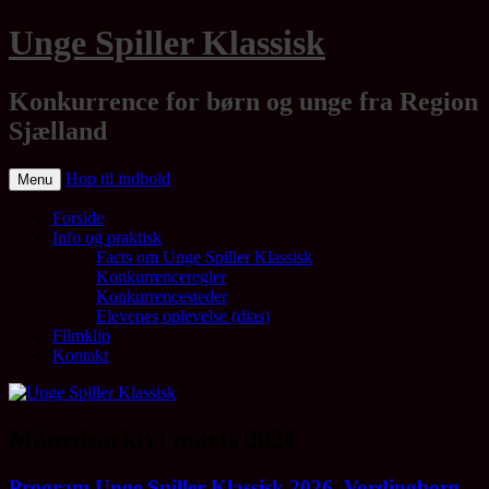
Unge Spiller Klassisk
Konkurrence for børn og unge fra Region
Sjælland
Hop til indhold
Menu
Forside
Info og praktisk
Facts om Unge Spiller Klassisk
Konkurrenceregler
Konkurrencesteder
Elevenes oplevelse (dias)
Filmklip
Kontakt
Månedsarkiv:
marts 2026
Program Unge Spiller Klassisk 2026, Vordingborg