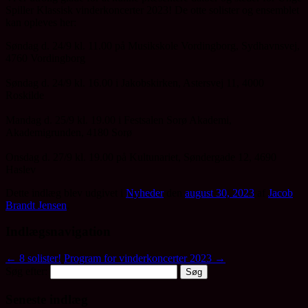
Spiller Klassisk vinderkoncerter 2023! De otte solister og ensemblet
kan opleves her:
Søndag d. 24/9 kl. 11.00 på Musikskole Vordingborg, Sydhavnsvej,
4760 Vordingborg
Søndag d. 24/9 kl. 16.00 i Jakobskirken, Astersvej 11, 4000
Roskilde
Mandag d. 25/9 kl. 19.00 i Festsalen Sorø Akademi,
Akademigrunden, 4180 Sorø
Onsdag d. 27/9 kl. 19.00 på Kultunariet, Søndergade 12, 4690
Haslev
Dette indlæg blev udgivet i
Nyheder
den
august 30, 2023
af
Jacob
Brandt Jensen
.
Indlægsnavigation
←
8 solister!
Program for vinderkoncerter 2023
→
Søg efter:
Seneste indlæg