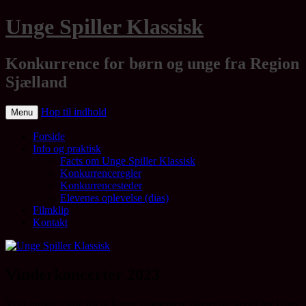
Unge Spiller Klassisk
Konkurrence for børn og unge fra Region
Sjælland
Hop til indhold
Menu
Forside
Info og praktisk
Facts om Unge Spiller Klassisk
Konkurrenceregler
Konkurrencesteder
Elevenes oplevelse (dias)
Filmklip
Kontakt
Vinderkoncerter 2023
Vi er utrolig glade for at kunne præsentere datoer og steder for Unge