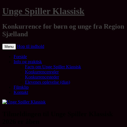
Unge Spiller Klassisk
Konkurrence for børn og unge fra Region
Sjælland
Hop til indhold
Menu
Forside
Info og praktisk
Facts om Unge Spiller Klassisk
Konkurrenceregler
Konkurrencesteder
Elevenes oplevelse (dias)
Filmklip
Kontakt
Tilmeldingen til Unge Spiller Klassisk
2026 er åben