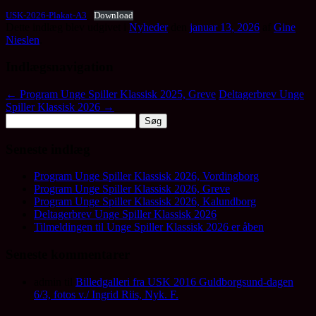
USK-2026-Plakat-A3
Download
Dette indlæg blev udgivet i
Nyheder
den
januar 13, 2026
af
Gine
Nieslen
.
Indlægsnavigation
←
Program Unge Spiller Klassisk 2025, Greve
Deltagerbrev Unge
Spiller Klassisk 2026
→
Søg
efter:
Seneste indlæg
Program Unge Spiller Klassisk 2026, Vordingborg
Program Unge Spiller Klassisk 2026, Greve
Program Unge Spiller Klassisk 2026, Kalundborg
Deltagerbrev Unge Spiller Klassisk 2026
Tilmeldingen til Unge Spiller Klassisk 2026 er åben
Seneste kommentarer
admin
til
Billedgalleri fra USK 2016 Guldborgsund-dagen
6/3, fotos v./ Ingrid Riis, Nyk. F.